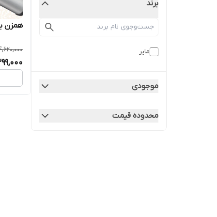
برند
همزن برقی
4,620,000
مایر
99,000
موجودی
محدوده قیمت