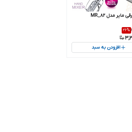
 مایر مدل MR_82
26
%
3,3
افزودن به سبد