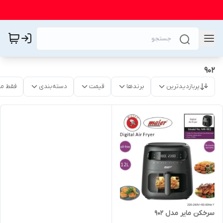
902
پربازدیدترین
برندها
قیمت
دسته‌بندی
فقط م
سرخکن مایر مدل 902