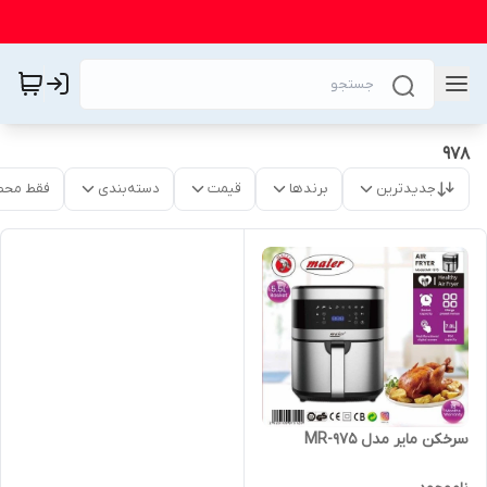
978
جدیدترین
برندها
قیمت
دسته‌بندی
فقط محص
سرخکن مایر مدل MR-975