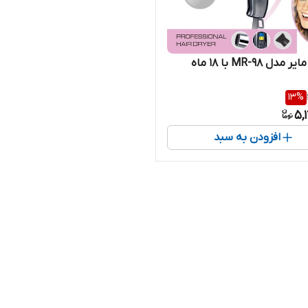
سشوار مایر مدل MR-98 با 18 ماه
13
%
5,
افزودن به سبد