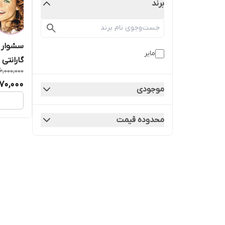
برند
مایر
گارانتی
6,000,000
170,000
موجودی
محدوده قیمت