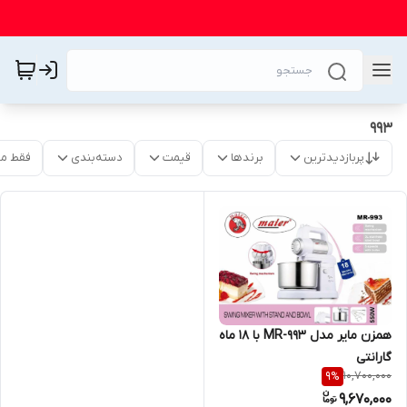
993
پربازدیدترین
برندها
قیمت
دسته‌بندی
فقط م
همزن مایر مدل MR-993 با 18 ماه
گارانتی
10,700,000
9
%
9,670,000