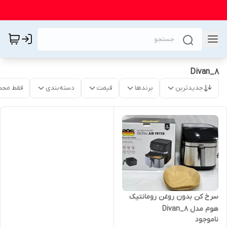
Divan_8
جدیدترین
برندها
قیمت
دسته‌بندی
فقط محص
سرخ کن بدون روغن رومانتیک
هوم مدل Divan_8
ناموجود