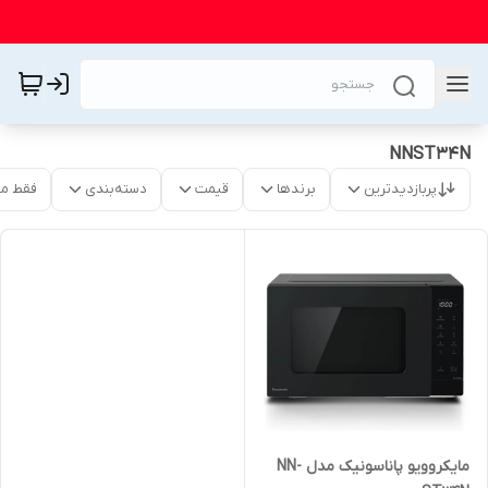
NNST34N
پربازدیدترین
برندها
قیمت
دسته‌بندی
فقط م
مایکروویو پاناسونیک مدل NN-