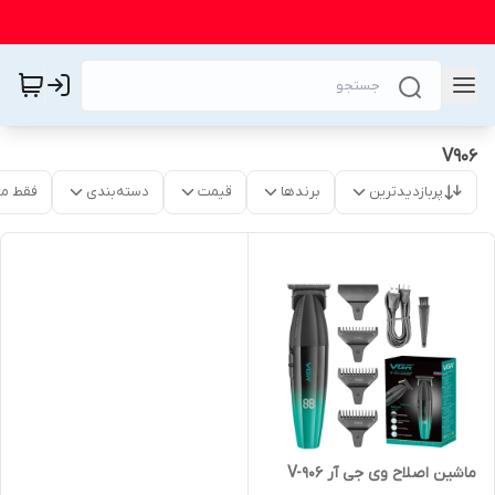
V906
پربازدیدترین
برندها
قیمت
دسته‌بندی
فقط م
ماشین اصلاح وی جی آر V-906