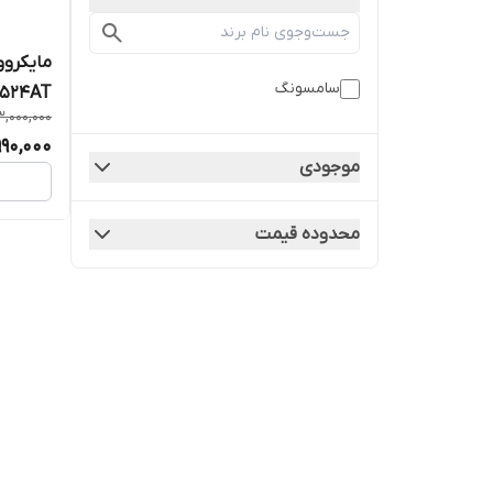
مایکرو
سامسونگ
G40DG5524AT
3,000,000
990,000
موجودی
محدوده قیمت