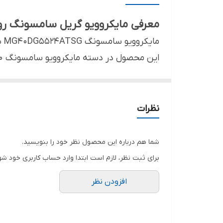
قابلیت گرم نگهدارنده
معرفی مایکروویو گریل سامسونگ رومیز
قابلیت یخ زدایی
قفل کودک
ظرفیت فر
غذایی روزانه کاربرد دارد. اگر به دنبال برر
اصل 5524 هستید، در ادامه با ما همراه باشید.
سایر مشخصات
نظرات
مایکروویو سامسونگ 5524 مناسب چه کسانی است؟
مایکروویو
شما هم درباره این محصول نظر خود را بنویسید.
هستند. این مدل برای خانواده‌ های کم‌جمعیت 
برای ثبت نظر، لازم است ابتدا وارد حساب کاربری خود شو
کردن سریع غذا، یخ‌ زدایی آسان و پخت ساده 
افزودن نظر
آشپزخانه شما باشد.
مشخصات مایکروویو رومیزی سامسونگ 