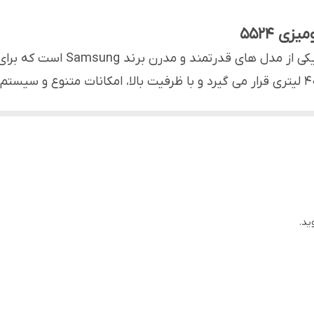
دارد
ی 5524
دارد
مایکروویو سامسونگ 40DG5524ATSG
این محصول در دسته مایکروویو سامسونگ 40 لیتری قرار می گیرد و با ظرفیت بالا، امکان
دارد
متوسط تا پرجمعیت خواهد بود. مایکروویو رومیزی سامسونگ 5524 نه تنها ب
40 لیتر
سی دقیق مشخصات، امکانات و آگاهی از
قیمت مایکروویو
اضافه کردن تایم 30 ثانیه ای, ,, برخورداری از سیستم بوزدایی برای رفع بوی ناشی از عملکردهای قبلی دستگاه
 سامسونگ اصل مدل 5524 گزینه‌ ای مناسب برای افرادی است که به دنبال یک دستگاه ک
تا متوسط، زوج‌ های جوان و افرادی که زمان کمی برای آشپزی دار
ید.
را بدون پیچیدگی فراهم می‌ کند. همچنین اگر به اصالت کالا، م
دهید و ترجیح می‌ دهید از 
5524