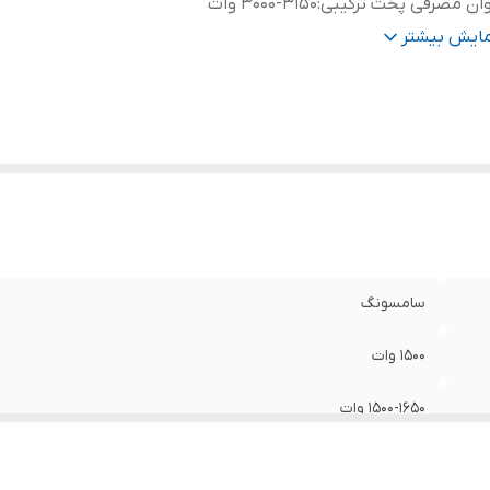
ان مصرفی پخت ترکیبی
:
3000-3150 وات
بلیت گرم نگهدارنده
:
دارد
مایش بیشتر
بلیت یخ زدایی
:
دارد
فل کودک
:
دارد
فیت فر
:
40 لیتر
یر
اضافه کردن تایم 30 ثانیه ای, ,, برخورداری از سیستم بوزدا
شخصات
:
بوی ناشی از عملکردهای قبلی دستگاه
سامسونگ
1500 وات
1500-1650 وات
3000-3150 وات