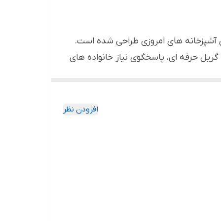
MG یکی از مدل های قدرتمند و مدرن برند Samsung است که برای آشپزخانه های امروزی طراحی شده است.
ات متنوع و سیستم گریل حرفه ای، پاسخگوی نیاز خانواده های
رای گرم کردن غذا، بلکه برای پخت، گریل و آماده سازی انواع وعده های
سامسونگ 5524 و شرایط خرید مایکروویو سامسونگ
افزودن نظر
اربردی، باکیفیت و بادوام برای استفاده روزمره
ند بسیار ایده‌ آل است، زیرا امکان گرم
صرف انرژی بهینه و کاربری راحت اهمیت می‌
یک برند معتبر و قابل اعتماد استفاده کنید، مایکروویو سامسونگ 5524 می‌ تواند انتخابی منطقی و رضایت‌ بخش برای