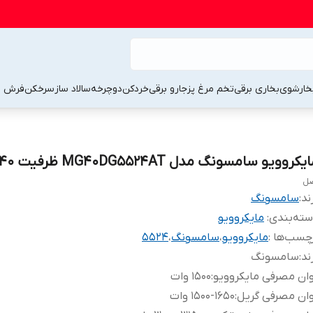
خارشوی
بخاری برقی
تخم مرغ پز
جارو برقی
خردکن
دوچرخه
سالاد ساز
سرخکن
فرش 
یکروویو سامسونگ مدل MG40DG5524AT ظرفیت ۴۰ لیتر
ل
ند:
سامسونگ
ته‌بندی
:
مایکروویو
چسب‌ها :
مایکروویو
،
سامسونگ
،
5524
ند
:
سامسونگ
ان مصرفی مایکروویو
:
1500 وات
ان مصرفی گریل
:
1500-1650 وات