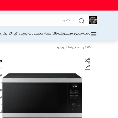
دسته‌بندی محصولات
خانه
همه محصولات
آبمیوه گیر
اتو بخار
ب
خانگی شعبانی
/
مایکروویو
ما
اص
بر
دس
بر
بر
تو
تو