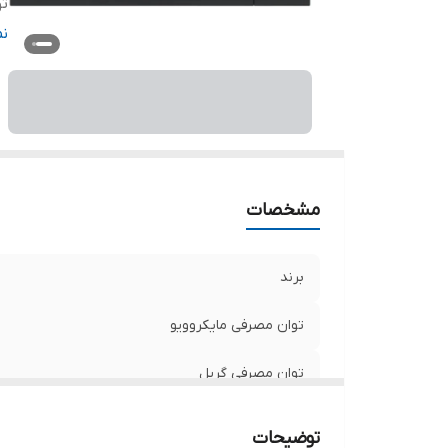
تو
قا
ن
قا
ق
ظر
سا
م
مشخصات
برند
توان مصرفی مایکروویو
توان مصرفی گریل
توان مصرفی پخت ترکیبی
توضیحات