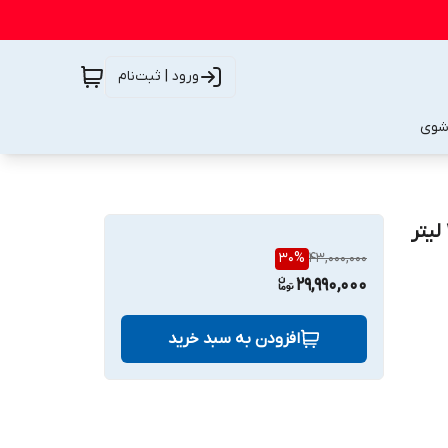
ورود | ثبت‌نام
شوی
30
%
43,000,000
29,990,000
افزودن به سبد خرید