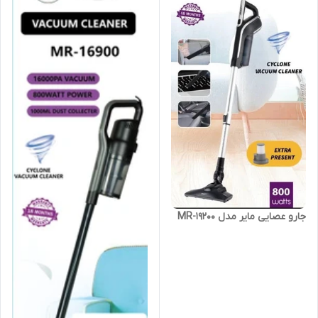
جارو عصایی مایر مدل MR-19200