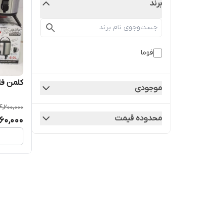
برند
فوما
کلمن فلاسک فو
موجودی
4,200,000
محدوده قیمت
60,000