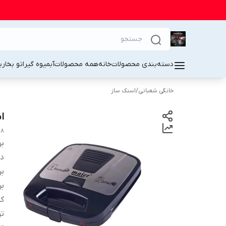
دسته‌بندی محصولات
خانه
همه محصولات
آبمیوه گیر
اتو بخار
ب
خانگی شعبانی
/
اسنک ساز
اس
18
بر
دس
بر
بر
کش
ت