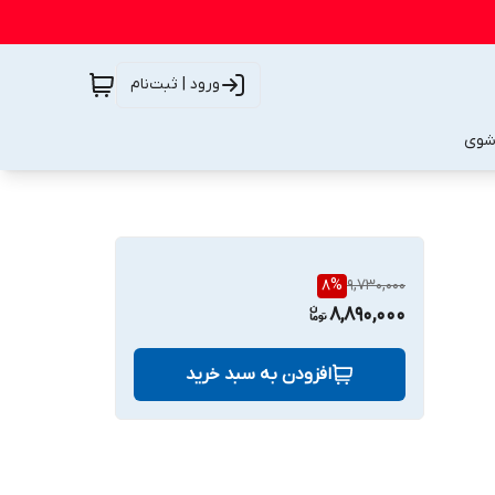
ورود | ثبت‌نام
شوی
8
%
9,730,000
8,890,000
افزودن به سبد خرید