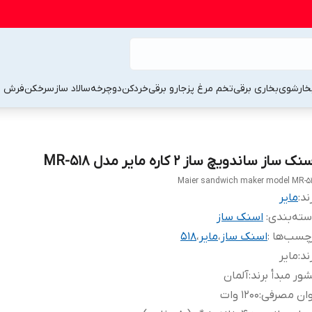
خارشوی
بخاری برقی
تخم مرغ پز
جارو برقی
خردکن
دوچرخه
سالاد ساز
سرخکن
فرش 
نک ساز ساندویچ ساز 2 کاره مایر مدل MR-518
Maier sandwich maker model MR-5
ند:
مایر
ته‌بندی
:
اسنک ساز
چسب‌ها :
اسنک ساز
،
مایر
،
518
ند
:
مایر
ور مبدأ برند
:
آلمان
وان مصرفی
:
1200 وات