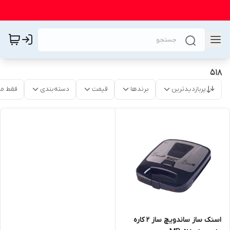
518
پربازدیدترین
برندها
قیمت
دسته‌بندی
فقط م
اسنک ساز ساندویچ ساز 2 کاره