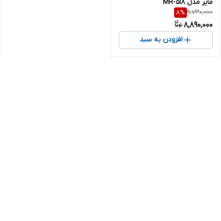
مایر مدل MR-518
9,730,000
8
%
8,890,000
افزودن به سبد