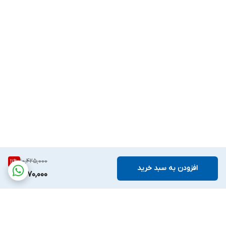
10,425,000
11
%
افزودن به سبد خرید
9,270,000