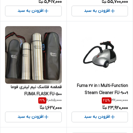
5,417,000
55,700,000
افزودن به سبد
افزودن به سبد
Fuma 27 in 1 Multi-Function
قمقمه فلاسک نیم لیتری فوما
Steam Cleaner FU-9009
FUMA FLASK FU-500
2,085,000
32,000,000
21
%
25
%
1,627,000
23,920,000
افزودن به سبد
افزودن به سبد