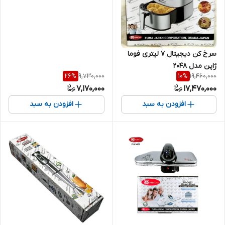
سرخ کن دیجیتال 7 لیتری فوما
ژاپن مدل 2048
9,730,000
19,460,000
26
%
10
%
7,170,000
17,470,000
افزودن به سبد
افزودن به سبد