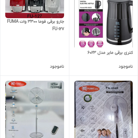
جارو برقی فوما 3300 وات FUMA
FU-127
کتری برقی مایر مدل 6023
ناموجود
ناموجود