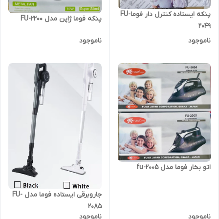
پنکه ایستاده کنترل دار فوماFU-
پنکه فوما ژاپن مدل FU-2200
2049
ناموجود
ناموجود
اتو بخار فوما مدل fu-2005
جاروبرقی ایستاده فوما مدل FU-
2085
ناموجود
ناموجود