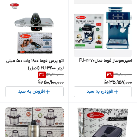
اسپرسوساز فوما مدلFU-2370
اتو پرس فوما 1800 وات 500 میلی
لیتر FU-3400 (اصل)
52,820,000
37,800,000
3
%
4
%
50,900,000
35,957,000
افزودن به سبد
افزودن به سبد