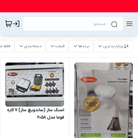
پربازدیدترین
برندها
قیمت
دسته‌بندی
فقط م
اسنک ساز (ساندویچ ساز) 7 کاره
فوما مدل 2058