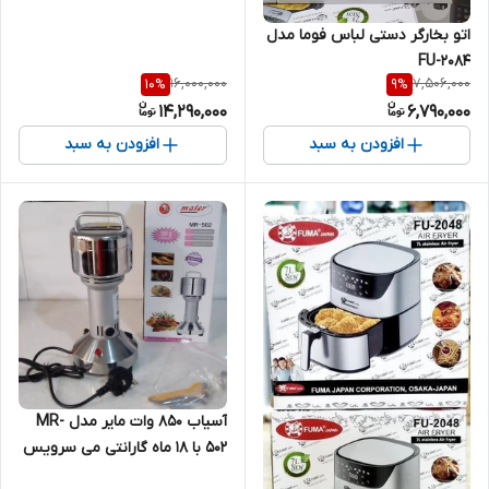
اتو بخارگر دستی لباس فوما مدل
FU-2084
16,000,000
7,506,000
10
%
9
%
14,290,000
6,790,000
افزودن به سبد
افزودن به سبد
آسیاب 850 وات مایر مدل MR-
502 با 18 ماه گارانتی می سرویس