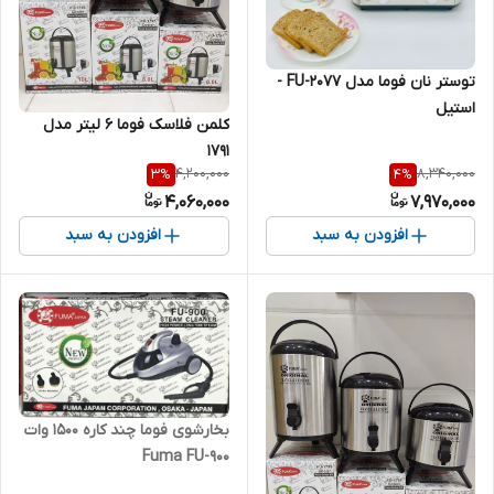
توستر نان فوما مدل FU-2077 -
استیل
کلمن فلاسک فوما 6 لیتر مدل
1791
4,200,000
8,340,000
3
%
4
%
4,060,000
7,970,000
افزودن به سبد
افزودن به سبد
بخارشوی فوما چند کاره 1500 وات
Fuma FU-900