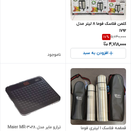
کلمن فلاسک فوما 8 لیتر مدل
1792
5,740,000
17
%
4,718,000
افزودن به سبد
ناموجود
ترازو مایر مدل Maier MR-3028
قمقمه فلاسک 1 لیتری فوما