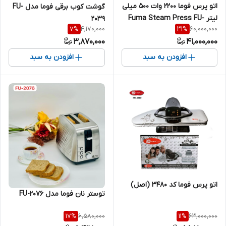
اتو پرس فوما 2200 وات 500 میلی
گوشت کوب برقی فوما مدل FU-
لیتر Fuma Steam Press FU-
2039
4,170,000
60,000,000
7
%
31
%
3432
3,870,000
41,000,000
افزودن به سبد
افزودن به سبد
اتو پرس فوما کد 3480 (اصل)
توستر نان فوما مدل FU-2076
6,580,000
63,000,000
17
%
11
%