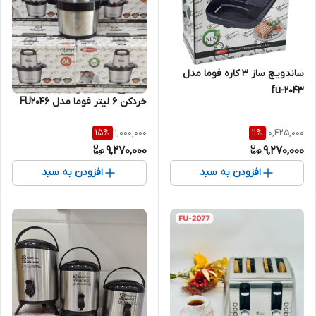
ساندویچ ساز 3 کاره فوما مدل
fu-2043
خردکن 6 لیتر فوما مدل FU2046
11,000,000
10,425,000
15
%
11
%
9,270,000
9,270,000
افزودن به سبد
افزودن به سبد