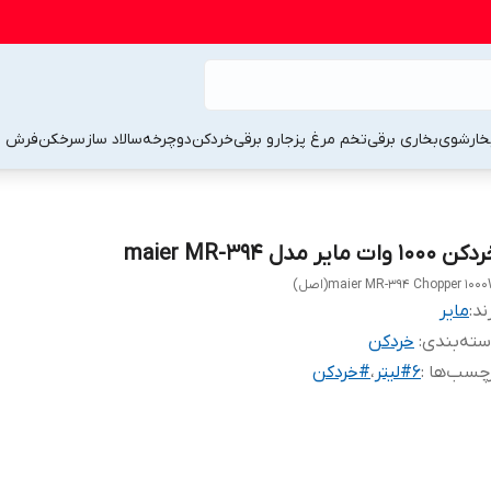
خارشوی
بخاری برقی
تخم مرغ پز
جارو برقی
خردکن
دوچرخه
سالاد ساز
سرخکن
فرش 
 1000 وات مایر مدل maier MR-394
maier MR-394 Chopper 100(اصل)
ند:
مایر
ته‌بندی
:
خردکن
چسب‌ها :
#6لیتر
،
#خردکن