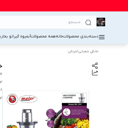
دسته‌بندی محصولات
خانه
همه محصولات
آبمیوه گیر
اتو بخار
ب
خانگی شعبانی
/
خردکن
خردکن
0W
بر
دس
بر