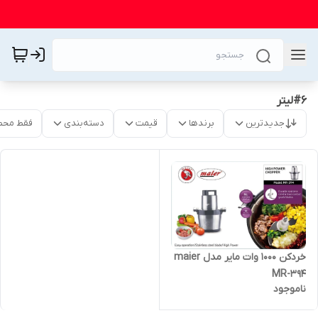
#6لیتر
جدیدترین
برندها
قیمت
دسته‌بندی
فقط محص
خردکن 1000 وات مایر مدل maier
MR-394
ناموجود