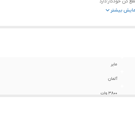
ع کن خودکار
:
دارد
يستم چرخش معکوس
:
دارد
مایش بیشتر
ویی آلمینیوم
:
دارد
نس تیغه و دیسک‌های چرخ
:
استیل ضدزنگ
فظه جهت نگهداری کابل برق
:
دارد
جهیزات قابل جداشدن و شستشو
:
دارد
مایر
آلمان
3800 وات
دارد
دارد