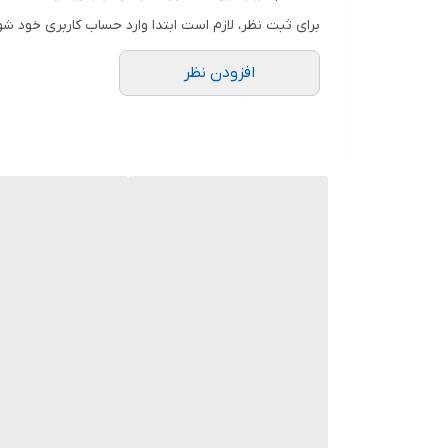
گلویی آلمینیوم
برای ثبت نظر، لازم است ابتدا وارد حساب کاربری خود شو
جنس تیغه و دیسک‌های چرخ
افزودن نظر
محفظه جهت نگهداری کابل برق
تجهیزات قابل جداشدن و شستشو