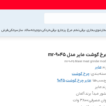
خارشوی
بخاری برقی
تخم مرغ پز
جارو برقی
خردکن
دوچرخه
سالاد ساز
سرخکن
فرش 
خ گوشت مایر مدل mr-9045
mr-9045 Maier meat grinder mod
ند:
مایر
ته‌بندی
:
چرخ گوشت
چسب‌ها :
مایر
،
چرخ گوشت
،
9045
ند
:
مایر
ور مبدأ برند
:
آلمان
وان مصرفی
:
3800 وات