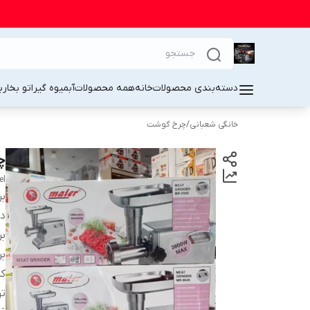
دسته‌بندی محصولات
خانه
همه محصولات
آبمیوه گیر
اتو بخار
ب
خانگی شعبانی
/
چرخ گوشت
چر
el
بر
دس
بر
بر
کش
ت