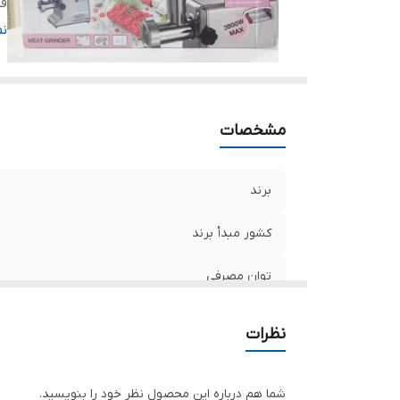
قط
س
ن
گل
ج
مح
ت
مشخصات
برند
کشور مبدأ برند
توان مصرفی
قطع کن خودکار
نظرات
سيستم چرخش معکوس
شما هم درباره این محصول نظر خود را بنویسید.