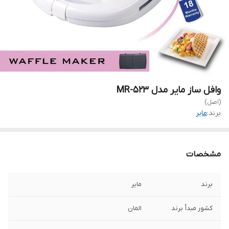
وافل ساز مایر مدل MR-523
(اصل)
برند:
مایر
مشخصات
برند
مایر
کشور مبدأ برند
المان