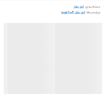
دسته‌بندی
:
اتو بخار
ابعاد این اتو 160×160×300 میلی‌متر و وزن آن 1 کیلوگرم است بنابراین با
برچسب‌ها :
اتو بخار
،
2004
،
فوما
یک اتو بخار سبک با طراحی جمع‌وجور روبه‌رو هستیم. این اتو بخار دارای
توان 3250 وات است که قدرت بالایی دارد و با سرعت زیادی گرم می‌شود.
یکی از مهم‌ترین مزایای این اتو قابلیت تنظیم بخار آن است که شما
می‌توانید با توجه به میزان چروک پارچه و جنس آن، میزان حرارت و بخار
مورد نظر را تنظیم کنید. این قابلیت با کمک یک دکمه ولوم چرخشی در
اختیار شما قرار می‌گیرد. اگر برای مدتی اتو را به صورت عمودی یا افقی
بدون حرکت نگه دارید، سیستم قطع خودکار جریان را متوقف می‌کند و از
بروز حادثه و آسیب‌دیدن محیط جلوگیری می‌کند. این اتو بخار از سیستم
بخاردهی عمودی نیز بهره می‌برد. این ویژگی برای البسه، پرده یا
پارچه‌هایی کاربرد دارد که نمی‌خواهید آن‌ها را روی زمین یا میز اتو کنید.
بنابراین به‌راحتی می‌توانید با سیستم بخاردهی عمودی، چروک‌ها را از بین
ببرید.