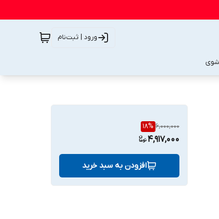
ورود | ثبت‌نام
شوی
18
%
6,000,000
4,917,000
افزودن به سبد خرید