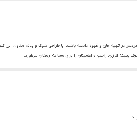
استیل مشکی مات و شیشه
لمسی
دارد
MR، تجربه‌ای سریع و بدون دردسر در تهیه چای و قهوه داشته باشید. با طراحی شیک و بدنه مق
 بهینه انرژی، راحتی و اطمینان را برای شما به ارمغان می‌آورد.
2 لیتر
دارد
دارای گیج نشان دهنده دمای آب, - دارای نشانگر میزان آب موجود در
ید.