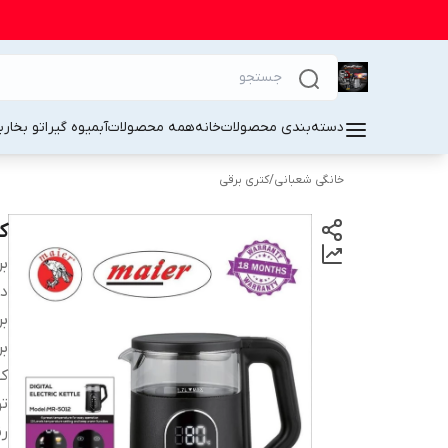
دسته‌بندی محصولات
خانه
همه محصولات
آبمیوه گیر
اتو بخار
ب
خانگی شعبانی
/
کتری برقی
کت
بر
دس
بر
بر
کش
ت
رن