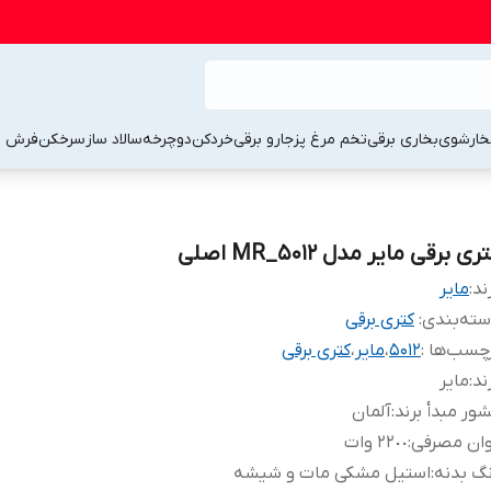
خارشوی
بخاری برقی
تخم مرغ پز
جارو برقی
خردکن
دوچرخه
سالاد ساز
سرخکن
فرش 
ری برقی مایر مدل MR_5012 اصلی
ند:
مایر
ته‌بندی
:
کتری برقی
چسب‌ها :
5012
،
مایر
،
کتری برقی
ند
:
مایر
ور مبدأ برند
:
آلمان
وان مصرفی
:
۲۲٠٠ وات
گ بدنه
:
استیل مشکی مات و شیشه