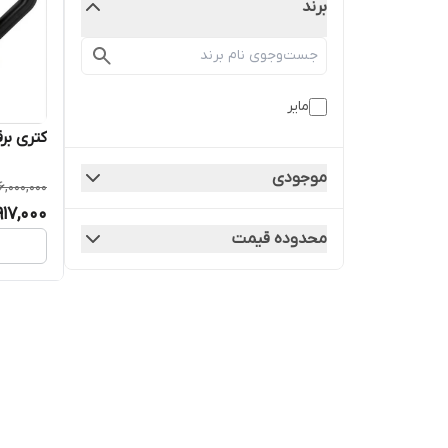
برند
مایر
کتری برقی ما
موجودی
6,000,000
917,000
محدوده قیمت