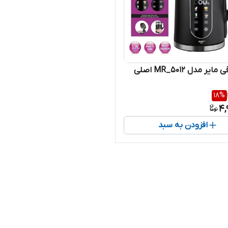
یر مدل MR_5012 اصلی
18
%
4,
افزودن به سبد