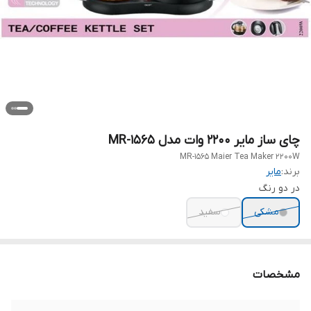
چای ساز مایر 2200 وات مدل MR-1565
MR-1565 Maier Tea Maker 2200W
برند:
مایر
در دو رنگ
مشکی
سفید
مشخصات