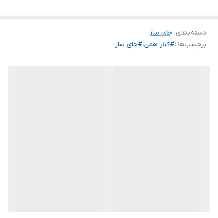
حفظ می شود. این چای ساز علاوه بر تهیه چای، قادر به تهیه انواع
دمنوش ها در مدت زمان بسیار کم می باشد. گنجایش کتری این چای ساز
دسته‌بندی
:
چای ساز
2 لیتر است که به صورت درجه بندی شده میزان آب موجود در آن را
برچسب‌ها :
#کنار همی
،
#چای ساز
نشان می دهد، ظرفیت قوری نیز یک لیتر است و مجهز به صاف کننده
چای یا دمنوش می باشد.