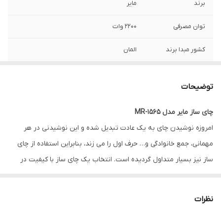
برند
مایر
توان مصرفی
2200 وات
کشور مبدا برند
المان
جنس قوری
پیرکس
توضیحات
ظرفیت کتری
2 لیتر
چای ساز مایر مدل MR-1565
ظرفیت قوری
1 لیتر
امروزه نوشیدن چای به یک عادت تبدیل شده و این نوشیدنی در هر
جنس کتری
پلاستیک و استیل
مهمانی، جمع خانوادگی و… حرف اول را می زند، بنابراین استفاده از چای
ساز نیز بسیار متداول گردیده است. انتخاب یک چای ساز با کیفیت در
دماسنج
دارد
بین برندها و مدل های متنوع آن در بازار مشکل گردیده است.
چای ساز
مایر مدل
1565
یکی از مدل های مرغوب آن می باشد. این چای ساز از دو
نظرات
بخش قوری و کتری تشکیل شده است و طعم و عطر چای توسط آن کاملاً