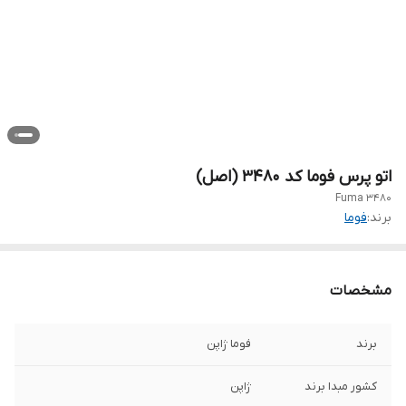
اتو پرس فوما کد 3480 (اصل)
Fuma 3480
برند:
فوما
مشخصات
برند
فوما ژاپن
کشور مبدا برند
ژاپن