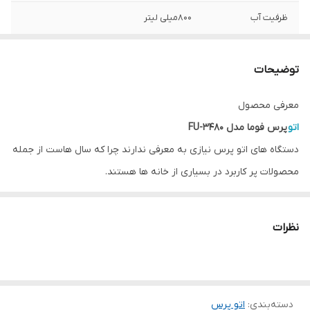
ظرفیت آب
800میلی لیتر
توان مصرفی
2200
توضیحات
امکانات
فول
معرفی محصول
سخنگو
دارد
اتو
پرس فوما مدل FU-3480
دستگاه های اتو پرس نیازی به معرفی ندارند چرا که سال هاست از جمله
محصولات پر کاربرد در بسیاری از خانه ها هستند.
افرادی که به حفظ زیبایی لباس ها و مرتب بودن استایل خود اهمیت می
دهند، می دانند که داشتن یک دستگاه اتوپرس در منزل چه قدر مفید و
نظرات
رضایت بخش خواهد بود.
اگر شما هم جزو آن دسته از افراد هستید که برای ظاهر شیک و مرتب
خود ارزش قائل هستید، اتو پرس برای شما بسیار کارآمد است.
دسته‌بندی
:
اتو پرس
اصلی ترین مزیت اتو پرس به نسبت اتوهای دستی، کاهش قابل توجه