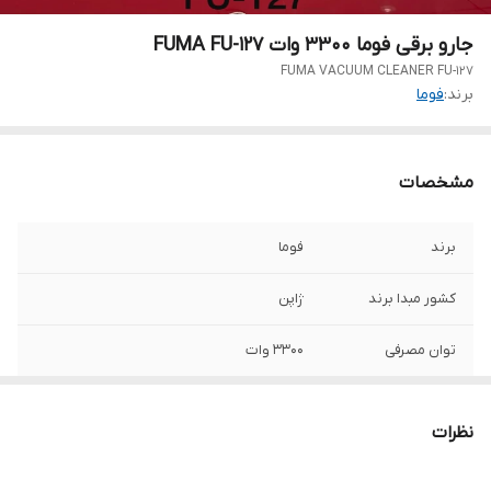
جارو برقی فوما 3300 وات FUMA FU-127
FUMA VACUUM CLEANER FU-127
برند:
فوما
مشخصات
برند
فوما
کشور مبدا برند
ژاپن
توان مصرفی
3300 وات
جنس لوله خرطومی
پلاستیک
نظرات
جنس لوله
استیل ضد زنگ