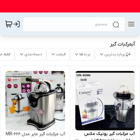
آبمرکبات گیر
پربازدیدترین
برندها
قیمت
دسته‌بندی
فقط م
آب مرکبات گیر یونیک مکس
آب مرکبات گیر مایر مدل MR-666