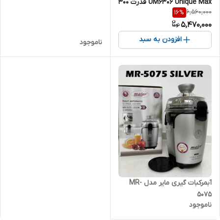
UM6306 Unique Max قدرت 300
6,560,000
16
%
وات
5,470,000
افزودن به سبد
ناموجود
آبمرکبات گیری مایر مدل MR-
5075
ناموجود