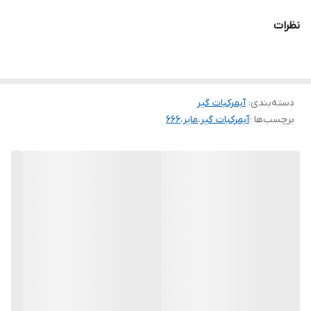
کوچک
مرکبات گیری مایر MR-666 به کمک شما می آید.یکی از بهترین گزینه ها،
نظرات
استفاده از دستگاه آب مرکبات گیری مایر می باشد، که این فرآیند را به
سیستم ضد چکه
دارد
بهترین حالت برای شما انجام خواهد داد.
دسته‌بندی
:
آبمرکبات گیر
برچسب‌ها :
آبمرکبات گیر
،
مایر
،
666