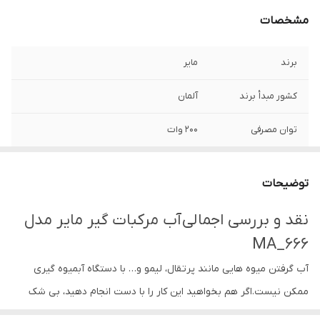
مشخصات
برند
مایر
کشور مبدأ برند
آلمان
توان مصرفی
200 وات
جنس بدنه
استیل ضد زنگ, پلاستیک
توضیحات
نحوه عملکرد
اهرم فشاری
نقد و بررسی اجمالی آب مرکبات گیر مایر مدل
تعداد سری آب
2 عدد
MA_666
مرکبات گیری
آب گرفتن میوه هایی مانند پرتقال، لیمو و… با دستگاه آبمیوه گیری
پایه ضد لغزش
دارد
ممکن نیست.اگر هم بخواهید این کار را با دست انجام دهید، بی شک
سایر مشخصات
- داری درپوش محافظ, - قابلیت آبگیری با سایز
فرآیندی بسیار خسته کننده، پیش رو خواهید داشت. اینجا است که آب