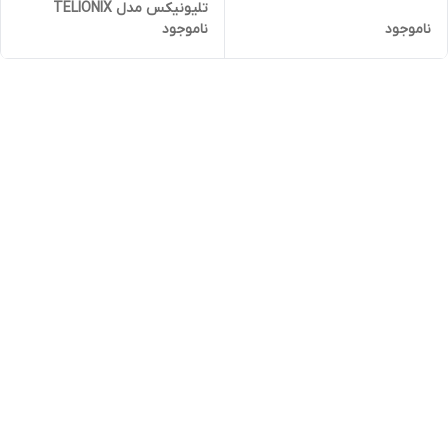
تلیونیکس مدل TELIONIX
ناموجود
ناموجود
TC1880