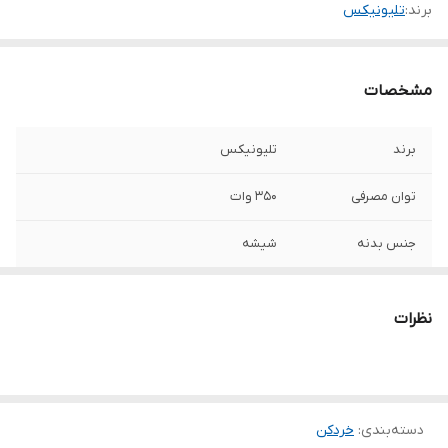
برند:
تلیونیکس
مشخصات
برند
تلیونیکس
توان مصرفی
350 وات
جنس بدنه
شیشه
دکمه فشاری
صفحه نمایشگر
نظرات
جنس تیغه
تیتانیوم
جنس بدنه قسمت
مس
موتور
دسته‌بندی
:
خردکن