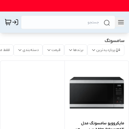
سامسونگ
پربازدیدترین
برندها
قیمت
دسته‌بندی
فقط م
مایکروویو سامسونگ مدل