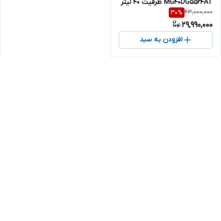
MG40DG5524AT ظرفیت ۴۰ لیتر
43,000,000
30
%
29,990,000
افزودن به سبد