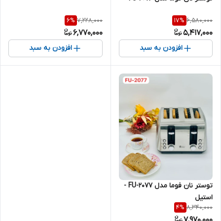
7,228,000
6,580,000
6
%
17
%
6,770,000
5,417,000
افزودن به سبد
افزودن به سبد
توستر نان فوما مدل FU-2077 -
استیل
8,340,000
4
%
7,970,000