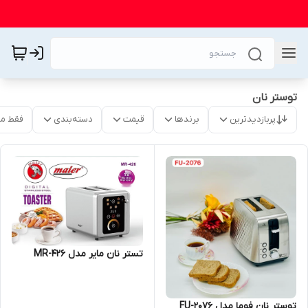
توستر نان
پربازدیدترین
برندها
قیمت
دسته‌بندی
فقط م
تستر نان مایر مدل MR-426
توستر نان فوما مدل FU-2076