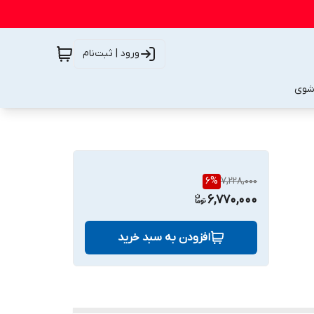
ورود | ثبت‌نام
شوی
6
%
7,228,000
6,770,000
افزودن به سبد خرید