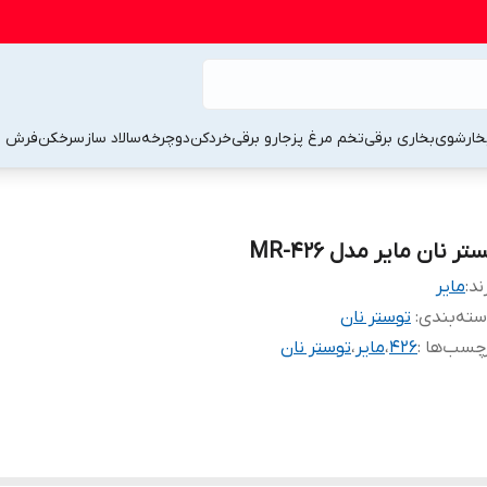
خارشوی
بخاری برقی
تخم مرغ پز
جارو برقی
خردکن
دوچرخه
سالاد ساز
سرخکن
فرش 
تر نان مایر مدل MR-426
ند:
مایر
ته‌بندی
:
توستر نان
چسب‌ها :
426
،
مایر
،
توستر نان