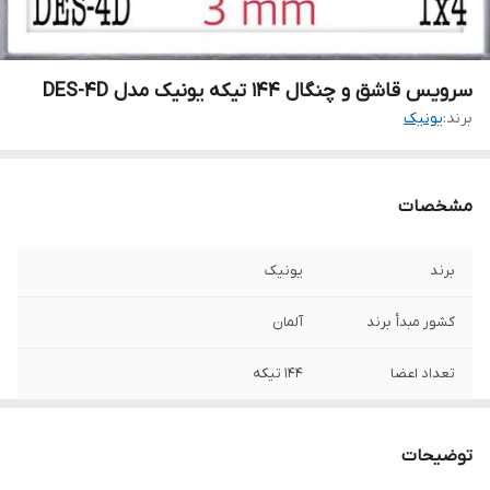
سرویس قاشق و چنگال 144 تیکه یونیک مدل DES-4D
برند:
یونیک
مشخصات
برند
یونیک
کشور مبدأ برند
آلمان
تعداد اعضا
144 تیکه
24
نفره
توضیحات
جنس
استیل زد زنگ