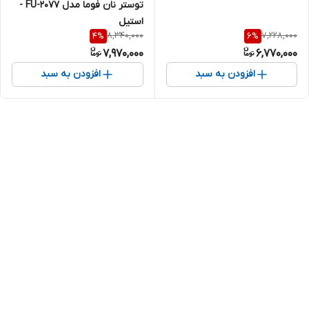
توستر نان فوما مدل FU-2077 -
استیل
8,340,000
7,228,000
4
%
6
%
7,970,000
6,770,000
افزودن به سبد
افزودن به سبد