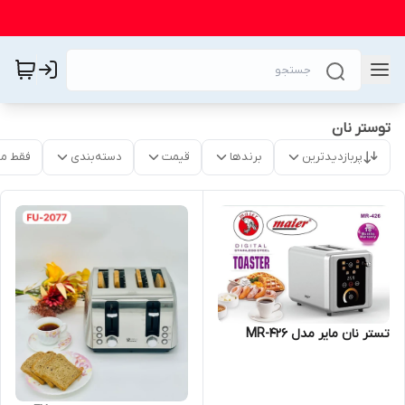
توستر نان
پربازدیدترین
برندها
قیمت
دسته‌بندی
فقط م
تستر نان مایر مدل MR-426