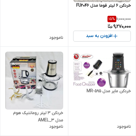
خردکن 6 لیتر فوما مدل FU2046
11,000,000
15
%
9,270,000
افزودن به سبد
ناموجود
خردکن مایر مدل MR-595
خردکن ۳ لیتر رومانتیک هوم
مدل AMEL_3
ناموجود
ناموجود