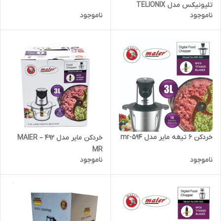
تلیونیکس مدل TELIONIX
ناموجود
ناموجود
TC1880
خردکن 6 تیغه مایر مدل mr-594
خردکن مایر مدل 492 – MAIER
MR
ناموجود
ناموجود