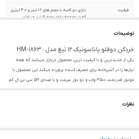
ظرفیت
دارای دو کاسه با حجم های 1.2 لیتر و 3.8 لیتری
که در مجموع دارای حجم 5 لیتر میباشد
جنس تیغه
۶ تیغه تیتانیوم طلایی همراه با ۶ تیغه زاپاس
توضیحات
اقلام همراه
سیر پوست کن و همزن و کاردک
خردکن دوقلو پاناسونیک 12 تیغ مدل : HM-1863
یکی از جدیدترین و با کیفیت ترین محصول دربازار میباشد که همه
سیم پیچ
تمام مسی
نیازها را در آشپزخانه برای مصرف کننده براورده میکند این محصول با
جنس کاسه
دو عدد کاسه شیشه پیرکس
موتور قدرتمند ۳۵۰۰ وات و دو دور سرعت و با صدای ۵۲۱ سی بی ال کم
صدا و دو کاسه پیرکس (شیشه) سایز ۳/۸ و ۱/۲ لیتری + ‌دو دست تیغه
قابلیت
خرد کردن انواع گوشت و مرغ و سبزیجات و…
طلایی تیتانیومی شش پره + پوست سیرکن + همزن + کاردک و ضربه
نظرات
سیر پوست کن
دارد
گیر زیر کاسه ها و نوشته حک شده روی موتور لذت آشپزی راحت را برای
مصرف کننده به ارمغان می آورد . ( جهت خرید عمده با شماره
۰۹۱۲۹۳۲۴۰۰۵ تماس یا در واتساپ جهت استعلام قیمت ارتباط برقرار کنید
دسته‌بندی
:
خردکن