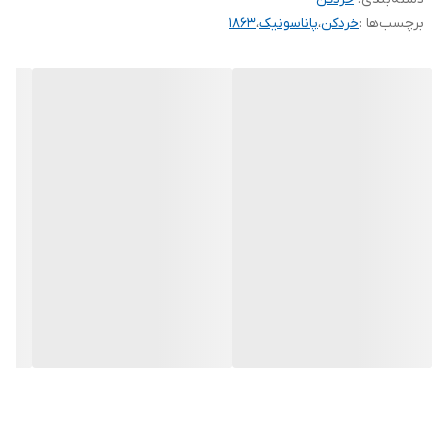
)
برچسب‌ها :
خردکن
،
پاناسونیک
،
1863