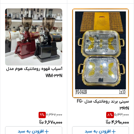
آسیاب قهوه رومانتیک هوم مدل
WM-33N
سینی برند رومانتیک مدل FG-
342N
7,367,000
5,143,000
9
%
8
%
6,670,000
4,690,000
افزودن به سبد
افزودن به سبد