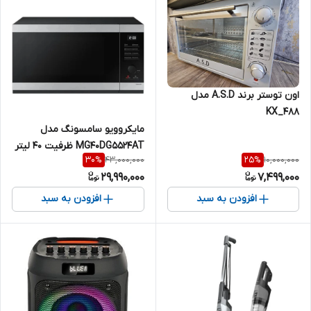
اون توستر برند A.S.D مدل
KX_488
مایکروویو سامسونگ مدل
MG40DG5524AT ظرفیت ۴۰ لیتر
43,000,000
10,000,000
30
%
25
%
29,990,000
7,499,000
افزودن به سبد
افزودن به سبد