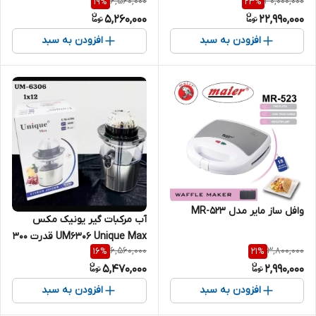
6,560,000
30,000,000
19
%
23
%
5,260,000
22,990,000
افزودن به سبد
افزودن به سبد
وافل ساز مایر مدل MR-523
آب مرکبات گیر یونیک مکس
UM6306 Unique Max قدرت 300
6,560,000
3,800,000
16
%
21
%
وات
5,470,000
2,990,000
افزودن به سبد
افزودن به سبد