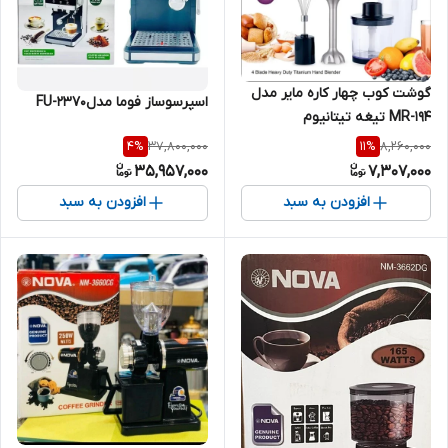
گوشت کوب چهار کاره مایر مدل
اسپرسوساز فوما مدلFU-2370
MR-194 تیغه تیتانیوم
37,800,000
8,260,000
4
%
11
%
35,957,000
7,307,000
افزودن به سبد
افزودن به سبد