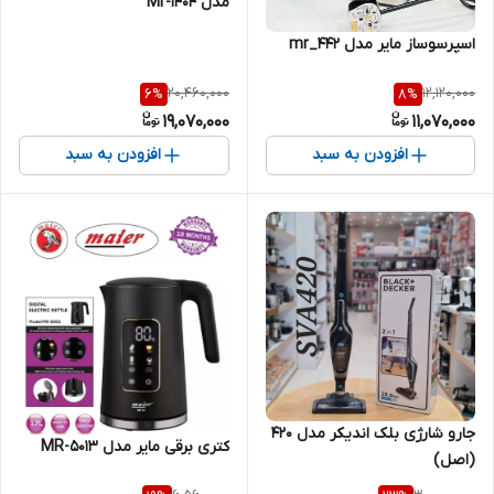
مدل Mr-1404
اسپرسوساز مایر مدل mr_442
20,460,000
12,120,000
6
%
8
%
19,070,000
11,070,000
افزودن به سبد
افزودن به سبد
جارو شارژی بلک اندیکر مدل ۴۲۰
کتری برقی مایر مدل MR-5013
(اصل)