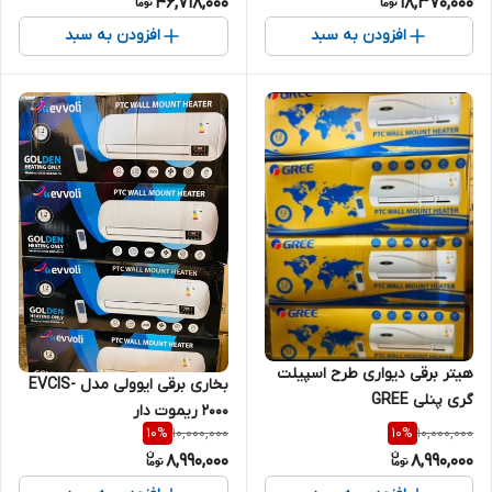
46,718,000
18,370,000
افزودن به سبد
افزودن به سبد
هیتر برقی دیواری طرح اسپیلت
بخاری برقی ایوولی مدل EVCIS-
گری پنلی GREE
2000 ریموت دار
10,000,000
10,000,000
10
%
10
%
8,990,000
8,990,000