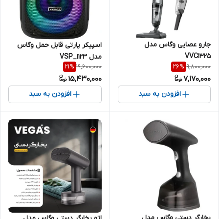
جارو عصایی وگاس مدل
اسپیکر پارتی قابل حمل وگاس
VVC1325
مدل VSP_1123
19,600,000
9,800,000
21
%
26
%
15,430,000
7,170,000
افزودن به سبد
افزودن به سبد
بخارگر دستی وگاس مدل
اتو بخارگر دستی وگاس مدل