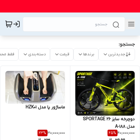
جستجو:
جدیدترین
برندها
قیمت
دسته‌بندی
فقط محص
ماساژور پا مدل HZK01
دوچرخه سایز 26 SPORTAGE
مدل A-188
30,000,000
40,000,000
23
%
25
%