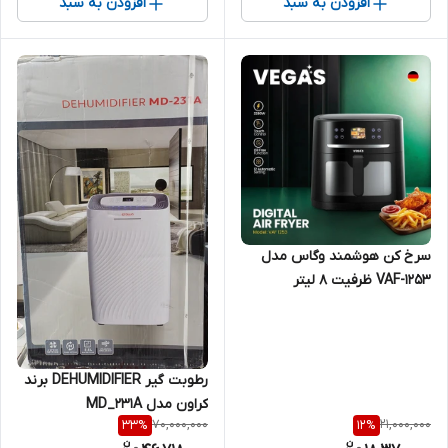
افزودن به سبد
افزودن به سبد
سرخ کن هوشمند وگاس مدل
VAF-1253 ظرفیت ۸ لیتر
رطوبت گیر DEHUMIDIFIER برند
کراون مدل MD_231A
70,000,000
21,000,000
33
%
12
%