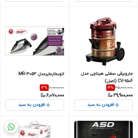
جاروبرقی سطلی هیتاچی مدل
اتوبخارمایرمدل MR-3053
CV-950F (اصل)
7,000,000
35,000,000
13
%
14
%
6,070,000
29,900,000
افزودن به سبد
افزودن به سبد