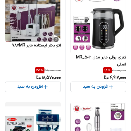
اتو بخار ایستاده مایر ۷۸۷MR
کتری برقی مایر مدل MR_5012
اصلی
25,000,000
6,000,000
25
%
18
%
18,570,000
4,917,000
افزودن به سبد
افزودن به سبد