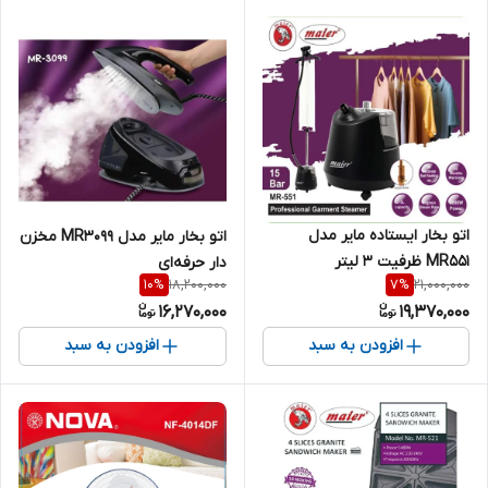
اتو بخار ایستاده مایر مدل
اتو بخار مایر مدل MR3099 مخزن
MR551 ظرفیت ۳ لیتر
دار حرفه‌ای
18,200,000
21,000,000
10
%
7
%
16,270,000
19,370,000
افزودن به سبد
افزودن به سبد