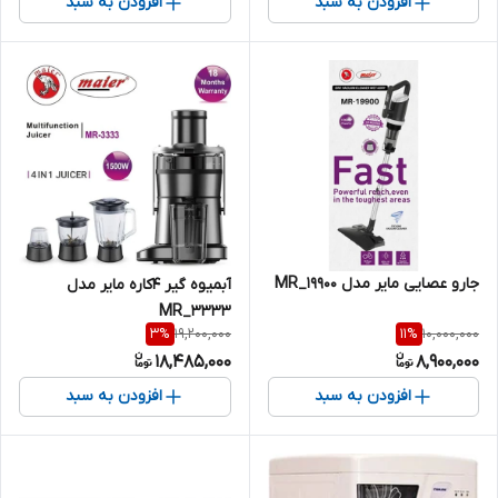
افزودن به سبد
افزودن به سبد
جارو عصایی مایر مدل MR_19900
آبمیوه گیر 4کاره مایر مدل
MR_3333
19,200,000
10,000,000
3
%
11
%
18,485,000
8,900,000
افزودن به سبد
افزودن به سبد