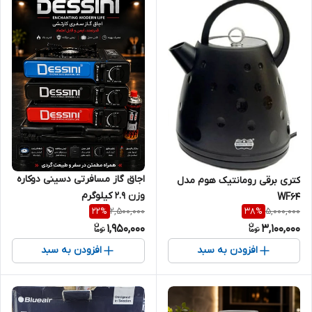
اجاق گاز مسافرتی دسینی دوکاره
کتری برقی رومانتیک هوم مدل
وزن ۲.۹ کیلوگرم
WF64
2,500,000
5,000,000
22
%
38
%
1,950,000
3,100,000
افزودن به سبد
افزودن به سبد