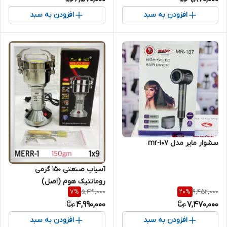
افزودن به سبد
افزودن به سبد
سشوار مایر مدل mr-107
آسیاب صنعتی 150 گرمی
رومانتیک هوم (اصل)
5,421,000
9,452,000
7
%
20
%
4,990,000
7,470,000
افزودن به سبد
افزودن به سبد