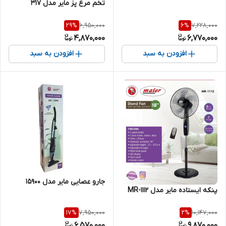
تخم مرغ پز مایر مدل 317
6,950,000
7,228,000
29
%
6
%
4,870,000
6,770,000
افزودن به سبد
افزودن به سبد
جارو عصایی مایر مدل ۱۵۹۰۰
پنکه ایستاده مایر مدل MR-1112
7,950,000
10,147,000
17
%
2
%
6,570,000
9,870,000