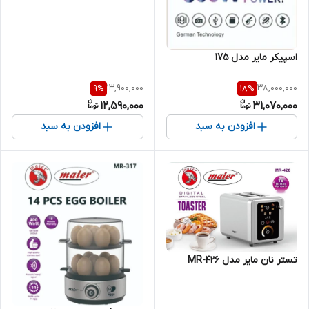
اسپیکر مایر مدل 175
13,900,000
38,000,000
9
%
18
%
12,590,000
31,070,000
افزودن به سبد
افزودن به سبد
تستر نان مایر مدل MR-426