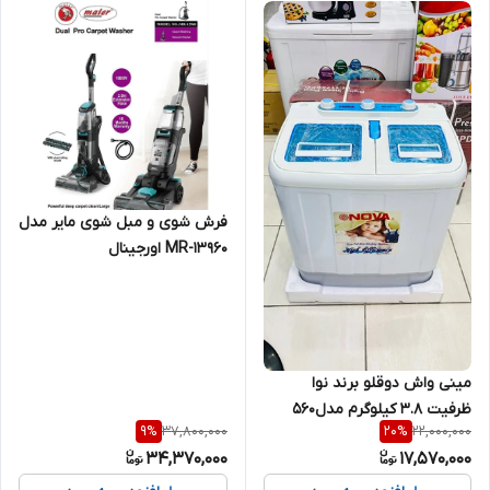
فرش شوی و مبل شوی مایر مدل
MR-13960 اورجینال
مینی واش دوقلو برند نوا
ظرفیت 3.8 کیلوگرم مدل560
37,800,000
22,000,000
9
%
20
%
اصلی
34,370,000
17,570,000