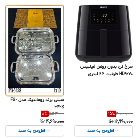
سرخ کن بدون روغن فیلیپس
HD9270 ظرفیت 6.2 لیتری
سینی برند رومانتیک مدل FG-
342S
5,143,000
20,000,000
8
%
15
%
4,690,000
16,990,000
افزودن به سبد
افزودن به سبد