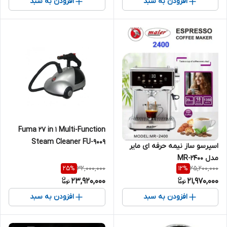
افزودن به سبد
افزودن به سبد
Fuma 27 in 1 Multi-Function
Steam Cleaner FU-9009
اسپرسو ساز نیمه حرفه ای مایر
مدل MR-2400
32,000,000
25,200,000
25
%
12
%
23,920,000
21,970,000
افزودن به سبد
افزودن به سبد