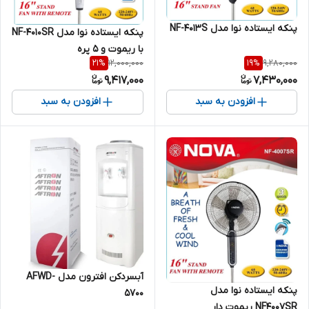
پنکه ایستاده نوا مدل NF-4013S
پنکه ایستاده نوا مدل NF-4010SR
با ریموت و ۵ پره
12,000,000
9,280,000
21
%
19
%
9,417,000
7,430,000
افزودن به سبد
افزودن به سبد
آبسردکن افترون مدل AFWD-
پنکه ایستاده نوا مدل
5700
NF4007SR ریموت دار