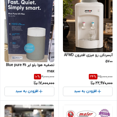
آبسردکن رو میزی افترون AFWD
5700
تصفیه هوا بلو ایر Blue pure 411
max
19,000,000
35,000,000
10
%
34
%
17,000,000
22,970,000
افزودن به سبد
افزودن به سبد