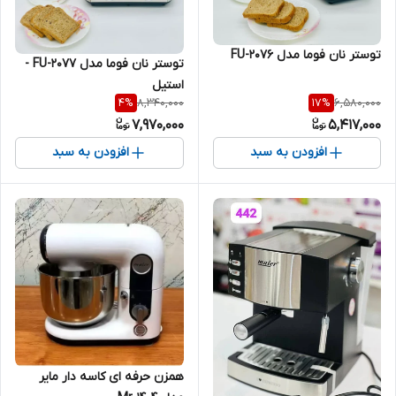
توستر نان فوما مدل FU-2076
توستر نان فوما مدل FU-2077 -
استیل
8,340,000
6,580,000
4
%
17
%
7,970,000
5,417,000
افزودن به سبد
افزودن به سبد
همزن حرفه ای کاسه دار مایر