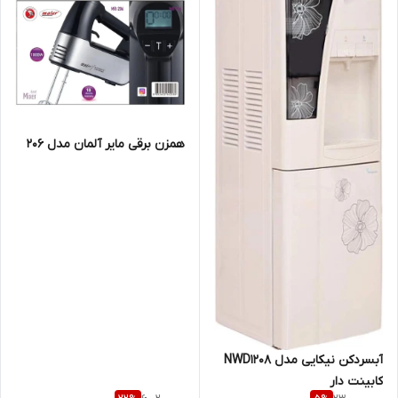
همزن برقی مایر آلمان مدل 206
آبسردکن نیکایی مدل NWD1208
کابینت دار